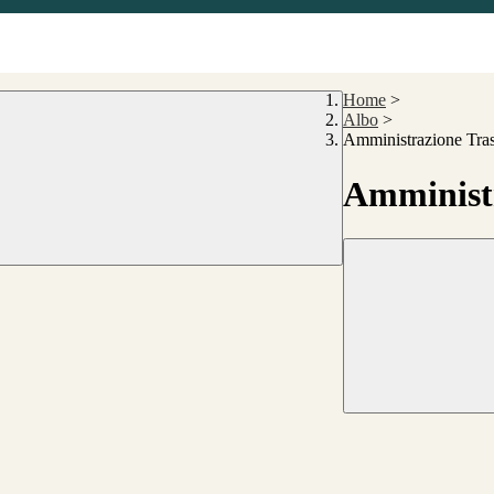
Home
>
Albo
>
Amministrazione Tra
Amministr