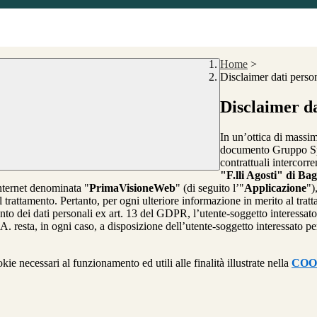
Home
>
Disclaimer dati perso
Disclaimer da
In un’ottica di massim
documento Gruppo Spag
contrattuali intercor
"F.lli Agosti" di Ba
internet denominata "
PrimaVisioneWeb
" (di seguito l’"
Applicazione
")
l trattamento. Pertanto, per ogni ulteriore informazione in merito al trat
ento dei dati personali ex art. 13 del GDPR, l’utente-soggetto interessato 
A. resta, in ogni caso, a disposizione dell’utente-soggetto interessato pe
kie necessari al funzionamento ed utili alle finalità illustrate nella
COO