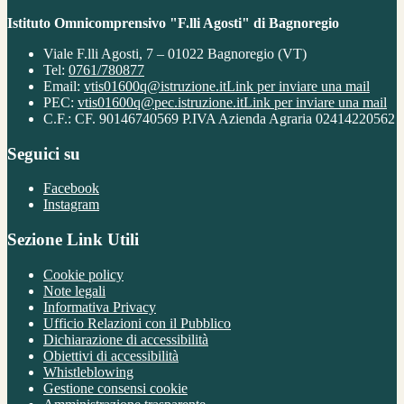
Istituto Omnicomprensivo "F.lli Agosti" di Bagnoregio
Viale F.lli Agosti, 7 – 01022 Bagnoregio (VT)
Tel:
0761/780877
Email:
vtis01600q@istruzione.it
Link per inviare una mail
PEC:
vtis01600q@pec.istruzione.it
Link per inviare una mail
C.F.: CF. 90146740569 P.IVA Azienda Agraria 02414220562
Seguici su
Facebook
Instagram
Sezione Link Utili
Cookie policy
Note legali
Informativa Privacy
Ufficio Relazioni con il Pubblico
Dichiarazione di accessibilità
Obiettivi di accessibilità
Whistleblowing
Gestione consensi cookie