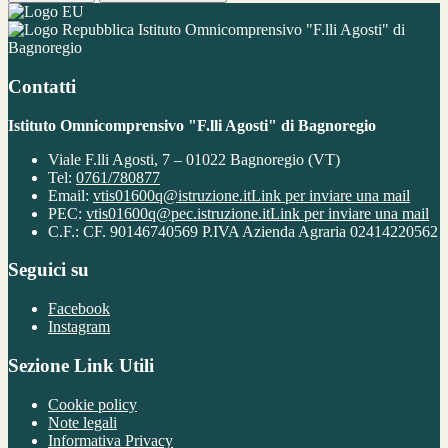
Istituto Omnicomprensivo "F.lli Agosti" di
Bagnoregio
Contatti
Istituto Omnicomprensivo "F.lli Agosti" di Bagnoregio
Viale F.lli Agosti, 7 – 01022 Bagnoregio (VT)
Tel:
0761/780877
Email:
vtis01600q@istruzione.it
Link per inviare una mail
PEC:
vtis01600q@pec.istruzione.it
Link per inviare una mail
C.F.: CF. 90146740569 P.IVA Azienda Agraria 02414220562
Seguici su
Facebook
Instagram
Sezione Link Utili
Cookie policy
Note legali
Informativa Privacy