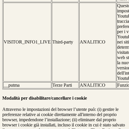
Questo
impost
Youtub
traccia
prefer
per i 
Youtub
VISITOR_INFO1_LIVE
Third-party
ANALITICO
nei si
determ
visitat
web st
la nuo
versio
dell'in
Youtu
__putma
Terze Parti
ANALITICO
Funzi
Modalità per disabilitare/cancellare i cookie
Attraverso le impostazioni del browser l’utente può: (i) gestire le
preferenze relative ai cookie direttamente all'interno del proprio
browser, impedendone l’installazione; (ii) eliminare dal proprio
browser i cookie già installati, incluso il cookie in cui è stato salvato