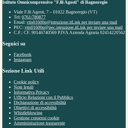
Istituto Omnicomprensivo "F.lli Agosti" di Bagnoregio
Viale F.lli Agosti, 7 – 01022 Bagnoregio (VT)
Tel:
0761/780877
Email:
vtis01600q@istruzione.it
Link per inviare una mail
PEC:
vtis01600q@pec.istruzione.it
Link per inviare una mail
C.F.: CF. 90146740569 P.IVA Azienda Agraria 02414220562
Seguici su
Facebook
Instagram
Sezione Link Utili
Cookie policy
Note legali
Informativa Privacy
Ufficio Relazioni con il Pubblico
Dichiarazione di accessibilità
Obiettivi di accessibilità
Whistleblowing
Gestione consensi cookie
Amministrazione trasparente