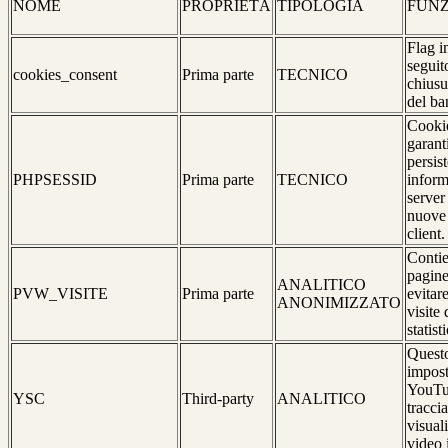
NOME
PROPRIETÀ
TIPOLOGIA
FUNZ
Flag i
seguit
cookies_consent
Prima parte
TECNICO
chiusu
del ba
Cookie
garant
persis
PHPSESSID
Prima parte
TECNICO
inform
server
nuove 
client.
Contie
pagine
ANALITICO
PVW_VISITE
Prima parte
evitar
ANONIMIZZATO
visite 
statist
Questo
impost
YouTu
YSC
Third-party
ANALITICO
traccia
visual
video 