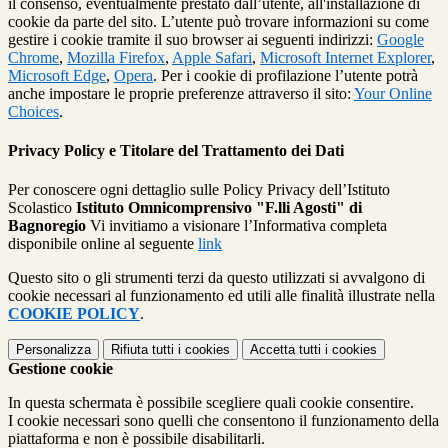
il consenso, eventualmente prestato dall’utente, all'installazione di
cookie da parte del sito. L’utente può trovare informazioni su come
gestire i cookie tramite il suo browser ai seguenti indirizzi:
Google
Chrome
,
Mozilla Firefox
,
Apple Safari
,
Microsoft Internet Explorer
,
Microsoft Edge
,
Opera
. Per i cookie di profilazione l’utente potrà
anche impostare le proprie preferenze attraverso il sito:
Your Online
Choices
.
Privacy Policy e Titolare del Trattamento dei Dati
Per conoscere ogni dettaglio sulle Policy Privacy dell’Istituto
Scolastico
Istituto Omnicomprensivo "F.lli Agosti" di
Bagnoregio
Vi invitiamo a visionare l’Informativa completa
disponibile online al seguente
link
Questo sito o gli strumenti terzi da questo utilizzati si avvalgono di
cookie necessari al funzionamento ed utili alle finalità illustrate nella
COOKIE POLICY
.
Personalizza
Rifiuta tutti
i cookies
Accetta tutti
i cookies
Gestione cookie
In questa schermata è possibile scegliere quali cookie consentire.
I cookie necessari sono quelli che consentono il funzionamento della
piattaforma e non è possibile disabilitarli.