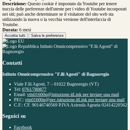
Descrizione:
Questo cookie è impostato da Youtube per tenere
traccia delle preferenze dell'utente per i video di Youtube incorporati
nei siti; può anche determinare se il visitatore del sito web sta
utilizzando la nuova o la vecchia versione dell'interfaccia di
Youtube.
Durata:
6 mesi
Accetta tutti
Salva le preferenze
Istituto Omnicomprensivo "F.lli Agosti" di
Bagnoregio
Contatti
Istituto Omnicomprensivo "F.lli Agosti" di Bagnoregio
Viale F.lli Agosti, 7 – 01022 Bagnoregio (VT)
Tel:
0761/780877
Email:
vtis01600q@istruzione.it
Link per inviare una mail
PEC:
vtis01600q@pec.istruzione.it
Link per inviare una mail
C.F.: CF. 90146740569 P.IVA Azienda Agraria 02414220562
Seguici su
Facebook