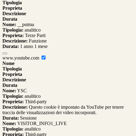
Tipologia
Proprieta
Descrizione
Durata
Nome:
__putma
Tipologia:
analitico
Proprieta:
Terze Parti
Descrizione:
Funzione
Durata:
1 anno 1 mese
www.youtube.com
Nome
Tipologia
Proprieta
Descrizione
Durata
Nome:
YSC
Tipologia:
analitico
Proprieta:
Third-party
Descrizione:
Questo cookie è impostato da YouTube per tenere
traccia delle visualizzazioni dei video incorporati.
Durata:
Sessione
Nome:
VISITOR_INFO1_LIVE
Tipologia:
analitico
Proprieta:
Third-party