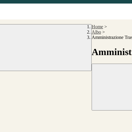
Home
>
Albo
>
Amministrazione Tra
Amministr