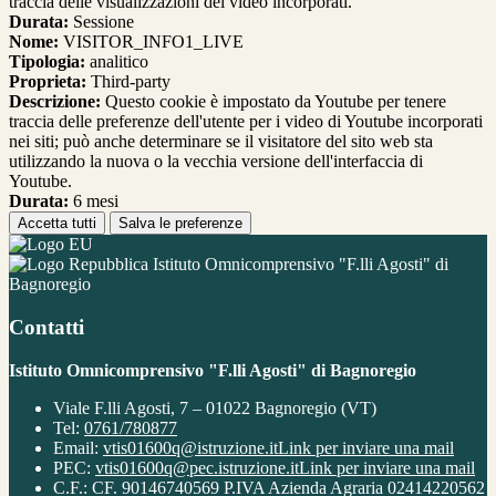
traccia delle visualizzazioni dei video incorporati.
Durata:
Sessione
Nome:
VISITOR_INFO1_LIVE
Tipologia:
analitico
Proprieta:
Third-party
Descrizione:
Questo cookie è impostato da Youtube per tenere
traccia delle preferenze dell'utente per i video di Youtube incorporati
nei siti; può anche determinare se il visitatore del sito web sta
utilizzando la nuova o la vecchia versione dell'interfaccia di
Youtube.
Durata:
6 mesi
Accetta tutti
Salva le preferenze
Istituto Omnicomprensivo "F.lli Agosti" di
Bagnoregio
Contatti
Istituto Omnicomprensivo "F.lli Agosti" di Bagnoregio
Viale F.lli Agosti, 7 – 01022 Bagnoregio (VT)
Tel:
0761/780877
Email:
vtis01600q@istruzione.it
Link per inviare una mail
PEC:
vtis01600q@pec.istruzione.it
Link per inviare una mail
C.F.: CF. 90146740569 P.IVA Azienda Agraria 02414220562