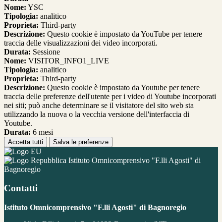
Nome:
YSC
Tipologia:
analitico
Proprieta:
Third-party
Descrizione:
Questo cookie è impostato da YouTube per tenere
traccia delle visualizzazioni dei video incorporati.
Durata:
Sessione
Nome:
VISITOR_INFO1_LIVE
Tipologia:
analitico
Proprieta:
Third-party
Descrizione:
Questo cookie è impostato da Youtube per tenere
traccia delle preferenze dell'utente per i video di Youtube incorporati
nei siti; può anche determinare se il visitatore del sito web sta
utilizzando la nuova o la vecchia versione dell'interfaccia di
Youtube.
Durata:
6 mesi
Accetta tutti
Salva le preferenze
Istituto Omnicomprensivo "F.lli Agosti" di
Bagnoregio
Contatti
Istituto Omnicomprensivo "F.lli Agosti" di Bagnoregio