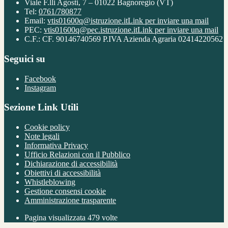
Viale F.lli Agosti, 7 – 01022 Bagnoregio (VT)
Tel:
0761/780877
Email:
vtis01600q@istruzione.it
Link per inviare una mail
PEC:
vtis01600q@pec.istruzione.it
Link per inviare una mail
C.F.: CF. 90146740569 P.IVA Azienda Agraria 02414220562
Seguici su
Facebook
Instagram
Sezione Link Utili
Cookie policy
Note legali
Informativa Privacy
Ufficio Relazioni con il Pubblico
Dichiarazione di accessibilità
Obiettivi di accessibilità
Whistleblowing
Gestione consensi cookie
Amministrazione trasparente
Pagina visualizzata
479
volte