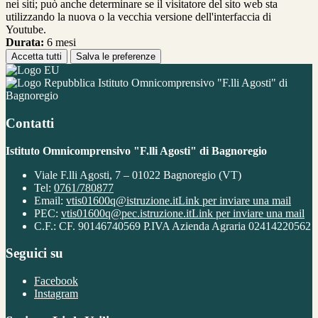
nei siti; può anche determinare se il visitatore del sito web sta
utilizzando la nuova o la vecchia versione dell'interfaccia di
Youtube.
Durata:
6 mesi
Accetta tutti
Salva le preferenze
Istituto Omnicomprensivo "F.lli Agosti" di
Bagnoregio
Contatti
Istituto Omnicomprensivo "F.lli Agosti" di Bagnoregio
Viale F.lli Agosti, 7 – 01022 Bagnoregio (VT)
Tel:
0761/780877
Email:
vtis01600q@istruzione.it
Link per inviare una mail
PEC:
vtis01600q@pec.istruzione.it
Link per inviare una mail
C.F.: CF. 90146740569 P.IVA Azienda Agraria 02414220562
Seguici su
Facebook
Instagram