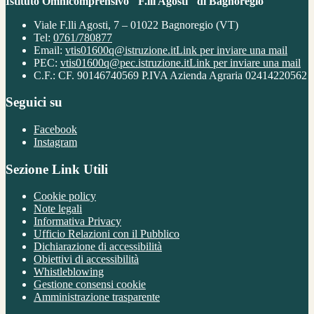
Istituto Omnicomprensivo "F.lli Agosti" di Bagnoregio
Viale F.lli Agosti, 7 – 01022 Bagnoregio (VT)
Tel:
0761/780877
Email:
vtis01600q@istruzione.it
Link per inviare una mail
PEC:
vtis01600q@pec.istruzione.it
Link per inviare una mail
C.F.: CF. 90146740569 P.IVA Azienda Agraria 02414220562
Seguici su
Facebook
Instagram
Sezione Link Utili
Cookie policy
Note legali
Informativa Privacy
Ufficio Relazioni con il Pubblico
Dichiarazione di accessibilità
Obiettivi di accessibilità
Whistleblowing
Gestione consensi cookie
Amministrazione trasparente