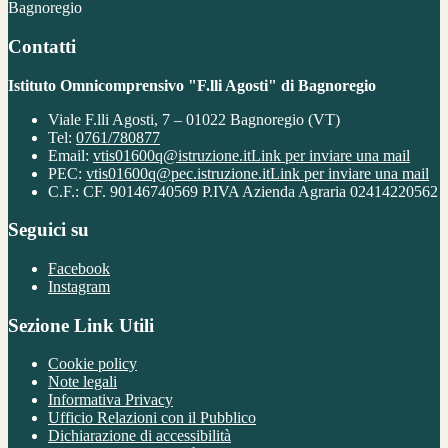
Bagnoregio
Contatti
Istituto Omnicomprensivo "F.lli Agosti" di Bagnoregio
Viale F.lli Agosti, 7 – 01022 Bagnoregio (VT)
Tel:
0761/780877
Email:
vtis01600q@istruzione.it
Link per inviare una mail
PEC:
vtis01600q@pec.istruzione.it
Link per inviare una mail
C.F.: CF. 90146740569 P.IVA Azienda Agraria 02414220562
Seguici su
Facebook
Instagram
Sezione Link Utili
Cookie policy
Note legali
Informativa Privacy
Ufficio Relazioni con il Pubblico
Dichiarazione di accessibilità