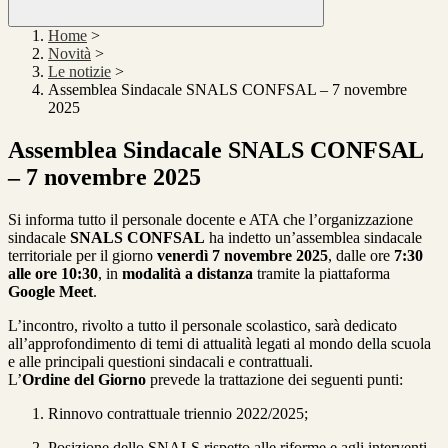
Home
>
Novità
>
Le notizie
>
Assemblea Sindacale SNALS CONFSAL – 7 novembre
2025
Assemblea Sindacale SNALS CONFSAL
– 7 novembre 2025
Si informa tutto il personale docente e ATA che l’organizzazione
sindacale
SNALS CONFSAL
ha indetto un’assemblea sindacale
territoriale per il giorno
venerdì 7 novembre 2025
, dalle ore
7:30
alle ore 10:30
, in
modalità a distanza
tramite la piattaforma
Google Meet
.
L’incontro, rivolto a tutto il personale scolastico, sarà dedicato
all’approfondimento di temi di attualità legati al mondo della scuola
e alle principali questioni sindacali e contrattuali.
L’
Ordine del Giorno
prevede la trattazione dei seguenti punti:
Rinnovo contrattuale triennio 2022/2025;
Posizione dello SNALS rispetto alle riforme e agli interventi