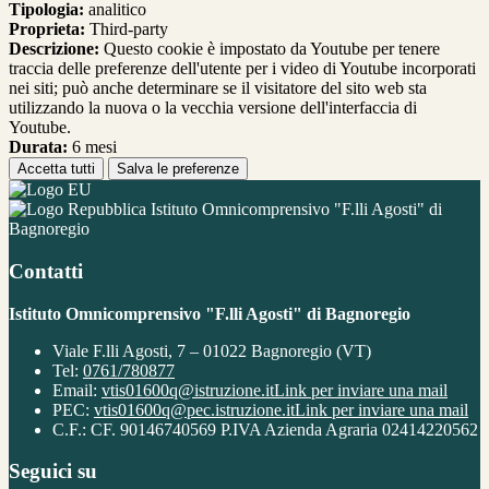
Tipologia:
analitico
Proprieta:
Third-party
Descrizione:
Questo cookie è impostato da Youtube per tenere
traccia delle preferenze dell'utente per i video di Youtube incorporati
nei siti; può anche determinare se il visitatore del sito web sta
utilizzando la nuova o la vecchia versione dell'interfaccia di
Youtube.
Durata:
6 mesi
Accetta tutti
Salva le preferenze
Istituto Omnicomprensivo "F.lli Agosti" di
Bagnoregio
Contatti
Istituto Omnicomprensivo "F.lli Agosti" di Bagnoregio
Viale F.lli Agosti, 7 – 01022 Bagnoregio (VT)
Tel:
0761/780877
Email:
vtis01600q@istruzione.it
Link per inviare una mail
PEC:
vtis01600q@pec.istruzione.it
Link per inviare una mail
C.F.: CF. 90146740569 P.IVA Azienda Agraria 02414220562
Seguici su