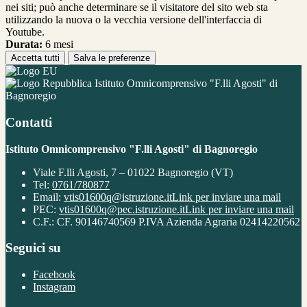
nei siti; può anche determinare se il visitatore del sito web sta
utilizzando la nuova o la vecchia versione dell'interfaccia di
Youtube.
Durata:
6 mesi
Accetta tutti
Salva le preferenze
Istituto Omnicomprensivo "F.lli Agosti" di
Bagnoregio
Contatti
Istituto Omnicomprensivo "F.lli Agosti" di Bagnoregio
Viale F.lli Agosti, 7 – 01022 Bagnoregio (VT)
Tel:
0761/780877
Email:
vtis01600q@istruzione.it
Link per inviare una mail
PEC:
vtis01600q@pec.istruzione.it
Link per inviare una mail
C.F.: CF. 90146740569 P.IVA Azienda Agraria 02414220562
Seguici su
Facebook
Instagram