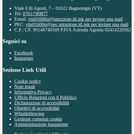
Viale F.lli Agosti, 7 – 01022 Bagnoregio (VT)
Tel:
0761/780877
Email:
vtis01600q@istruzione.it
Link per inviare una mail
PEC:
vtis01600q@pec.istruzione.it
Link per inviare una mail
C.F.: CF. 90146740569 P.IVA Azienda Agraria 02414220562
Seguici su
Facebook
Instagram
Sezione Link Utili
Cookie policy
Note legali
Informativa Privacy
Ufficio Relazioni con il Pubblico
Dichiarazione di accessibilità
Obiettivi di accessibilità
Whistleblowing
Gestione consensi cookie
Amministrazione trasparente