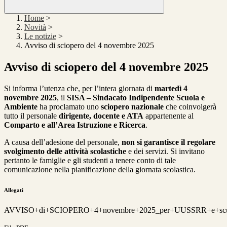
Home
>
Novità
>
Le notizie
>
Avviso di sciopero del 4 novembre 2025
Avviso di sciopero del 4 novembre 2025
Si informa l’utenza che, per l’intera giornata di
martedì 4
novembre 2025
, il
SISA – Sindacato Indipendente Scuola e
Ambiente
ha proclamato uno
sciopero nazionale
che coinvolgerà
tutto il personale
dirigente, docente e ATA
appartenente al
Comparto e all’Area Istruzione e Ricerca
.
A causa dell’adesione del personale,
non si garantisce il regolare
svolgimento delle attività scolastiche
e dei servizi. Si invitano
pertanto le famiglie e gli studenti a tenere conto di tale
comunicazione nella pianificazione della giornata scolastica.
Allegati
AVVISO+di+SCIOPERO+4+novembre+2025_per+UUSSRR+e+scuo