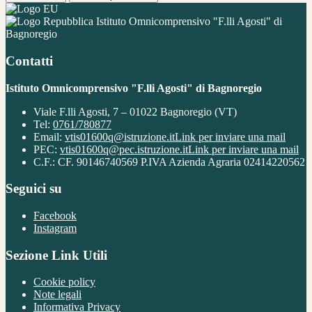
Istituto Omnicomprensivo "F.lli Agosti" di
Bagnoregio
Contatti
Istituto Omnicomprensivo "F.lli Agosti" di Bagnoregio
Viale F.lli Agosti, 7 – 01022 Bagnoregio (VT)
Tel:
0761/780877
Email:
vtis01600q@istruzione.it
Link per inviare una mail
PEC:
vtis01600q@pec.istruzione.it
Link per inviare una mail
C.F.: CF. 90146740569 P.IVA Azienda Agraria 02414220562
Seguici su
Facebook
Instagram
Sezione Link Utili
Cookie policy
Note legali
Informativa Privacy