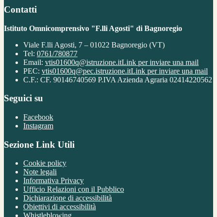
Contatti
Istituto Omnicomprensivo "F.lli Agosti" di Bagnoregio
Viale F.lli Agosti, 7 – 01022 Bagnoregio (VT)
Tel:
0761/780877
Email:
vtis01600q@istruzione.it
Link per inviare una mail
PEC:
vtis01600q@pec.istruzione.it
Link per inviare una mail
C.F.: CF. 90146740569 P.IVA Azienda Agraria 02414220562
Seguici su
Facebook
Instagram
Sezione Link Utili
Cookie policy
Note legali
Informativa Privacy
Ufficio Relazioni con il Pubblico
Dichiarazione di accessibilità
Obiettivi di accessibilità
Whistleblowing