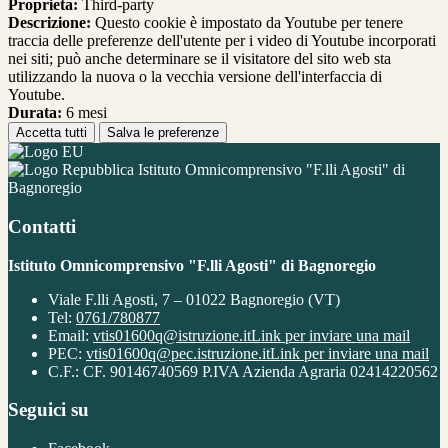
Proprieta:
Third-party
Descrizione:
Questo cookie è impostato da Youtube per tenere
traccia delle preferenze dell'utente per i video di Youtube incorporati
nei siti; può anche determinare se il visitatore del sito web sta
utilizzando la nuova o la vecchia versione dell'interfaccia di
Youtube.
Durata:
6 mesi
Accetta tutti
Salva le preferenze
Istituto Omnicomprensivo "F.lli Agosti" di
Bagnoregio
Contatti
Istituto Omnicomprensivo "F.lli Agosti" di Bagnoregio
Viale F.lli Agosti, 7 – 01022 Bagnoregio (VT)
Tel:
0761/780877
Email:
vtis01600q@istruzione.it
Link per inviare una mail
PEC:
vtis01600q@pec.istruzione.it
Link per inviare una mail
C.F.: CF. 90146740569 P.IVA Azienda Agraria 02414220562
Seguici su