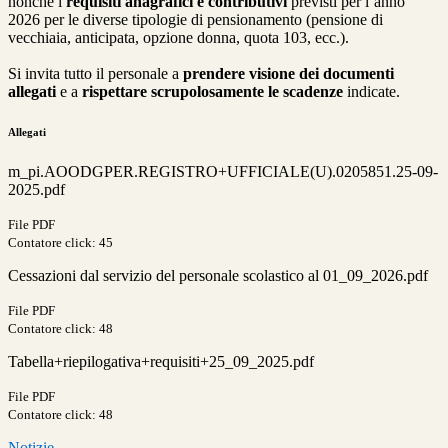
nonché i
requisiti anagrafici e contributivi
previsti per l’anno
2026 per le diverse tipologie di pensionamento (pensione di
vecchiaia, anticipata, opzione donna, quota 103, ecc.).
Si invita tutto il personale a
prendere visione dei documenti
allegati
e a
rispettare scrupolosamente le scadenze
indicate.
Allegati
m_pi.AOODGPER.REGISTRO+UFFICIALE(U).0205851.25-09-
2025.pdf
File PDF
Contatore click: 45
Cessazioni dal servizio del personale scolastico al 01_09_2026.pdf
File PDF
Contatore click: 48
Tabella+riepilogativa+requisiti+25_09_2025.pdf
File PDF
Contatore click: 48
Notizie