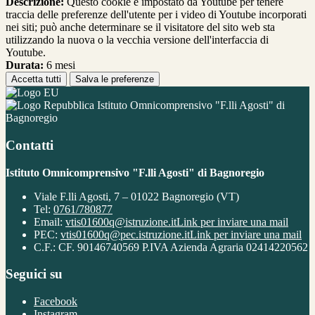
Descrizione:
Questo cookie è impostato da Youtube per tenere
traccia delle preferenze dell'utente per i video di Youtube incorporati
nei siti; può anche determinare se il visitatore del sito web sta
utilizzando la nuova o la vecchia versione dell'interfaccia di
Youtube.
Durata:
6 mesi
Accetta tutti
Salva le preferenze
Istituto Omnicomprensivo "F.lli Agosti" di
Bagnoregio
Contatti
Istituto Omnicomprensivo "F.lli Agosti" di Bagnoregio
Viale F.lli Agosti, 7 – 01022 Bagnoregio (VT)
Tel:
0761/780877
Email:
vtis01600q@istruzione.it
Link per inviare una mail
PEC:
vtis01600q@pec.istruzione.it
Link per inviare una mail
C.F.: CF. 90146740569 P.IVA Azienda Agraria 02414220562
Seguici su
Facebook
Instagram