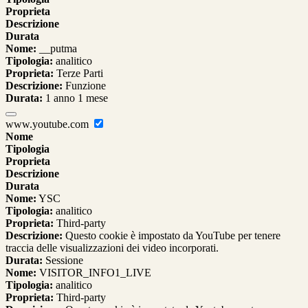
Proprieta
Descrizione
Durata
Nome:
__putma
Tipologia:
analitico
Proprieta:
Terze Parti
Descrizione:
Funzione
Durata:
1 anno 1 mese
www.youtube.com
Nome
Tipologia
Proprieta
Descrizione
Durata
Nome:
YSC
Tipologia:
analitico
Proprieta:
Third-party
Descrizione:
Questo cookie è impostato da YouTube per tenere
traccia delle visualizzazioni dei video incorporati.
Durata:
Sessione
Nome:
VISITOR_INFO1_LIVE
Tipologia:
analitico
Proprieta:
Third-party