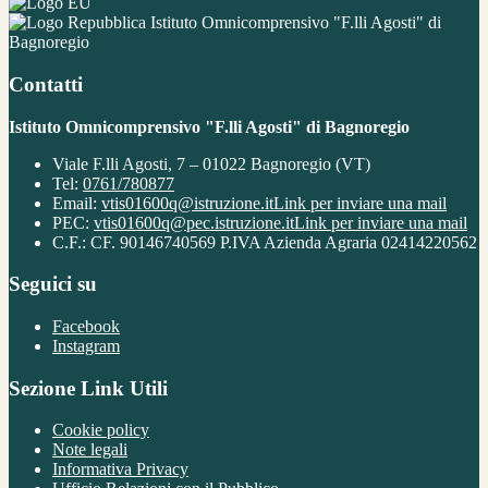
Istituto Omnicomprensivo "F.lli Agosti" di
Bagnoregio
Contatti
Istituto Omnicomprensivo "F.lli Agosti" di Bagnoregio
Viale F.lli Agosti, 7 – 01022 Bagnoregio (VT)
Tel:
0761/780877
Email:
vtis01600q@istruzione.it
Link per inviare una mail
PEC:
vtis01600q@pec.istruzione.it
Link per inviare una mail
C.F.: CF. 90146740569 P.IVA Azienda Agraria 02414220562
Seguici su
Facebook
Instagram
Sezione Link Utili
Cookie policy
Note legali
Informativa Privacy