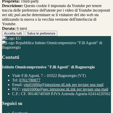
Proprieta:
Third-party
Descrizione:
Questo cookie è impostato da Youtube per tenere
traccia delle preferenze dell'utente per i video di Youtube incorporati
nei siti; può anche determinare se il visitatore del sito web sta
utilizzando la nuova o la vecchia versione dell'interfaccia di
Youtube.
Durata:
6 mesi
Accetta tutti
Salva le preferenze
Istituto Omnicomprensivo "F.lli Agosti" di
Bagnoregio
Contatti
Istituto Omnicomprensivo "F.lli Agosti" di Bagnoregio
Viale F.lli Agosti, 7 – 01022 Bagnoregio (VT)
Tel:
0761/780877
Email:
vtis01600q@istruzione.it
Link per inviare una mail
PEC:
vtis01600q@pec.istruzione.it
Link per inviare una mail
C.F.: CF. 90146740569 P.IVA Azienda Agraria 02414220562
Seguici su