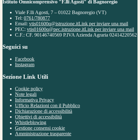
Istituto Omnicomprensivo "F.lli Agosti" di Bagnoregio
Viale F.lli Agosti, 7 – 01022 Bagnoregio (VT)
Tel:
0761/780877
Email:
vtis01600q@istruzione.it
Link per inviare una mail
PEC:
vtis01600q@pec.istruzione.it
Link per inviare una mail
C.F.: CF. 90146740569 P.IVA Azienda Agraria 02414220562
Seguici su
Facebook
Instagram
Sezione Link Utili
Cookie policy
Note legali
Informativa Privacy
Ufficio Relazioni con il Pubblico
Dichiarazione di accessibilità
Obiettivi di accessibilità
Whistleblowing
Gestione consensi cookie
Amministrazione trasparente