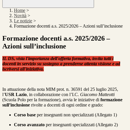
Home
>
Novità
>
Le notizie
>
Formazione docenti a.s. 2025/2026 – Azioni sull’inclusione
Formazione docenti a.s. 2025/2026 –
Azioni sull’inclusione
IL DS, vista l'importanza dell'offerta formativa, invita tutti i
docenti in servizio su sostegno a prenderne attenta visione e ad
iscriversi all'iniziativa.
In attuazione della nota MIM prot. n. 36591 del 25 luglio 2025,
l’
USR Lazio
, in collaborazione con l’I.C.
Giacomo Matteotti
(Scuola Polo per la formazione), avvia le iniziative di
formazione
sull’inclusione
rivolte a docenti di ogni ordine e grado:
Corso base
per insegnanti non specializzati (Allegato 1)
Corso avanzato
per insegnanti specializzati (Allegato 2)