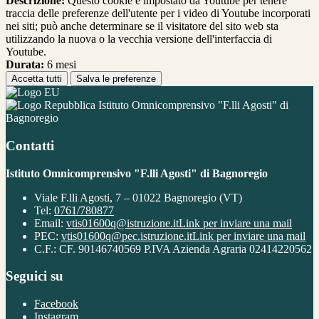
Descrizione:
Questo cookie è impostato da Youtube per tenere
traccia delle preferenze dell'utente per i video di Youtube incorporati
nei siti; può anche determinare se il visitatore del sito web sta
utilizzando la nuova o la vecchia versione dell'interfaccia di
Youtube.
Durata:
6 mesi
Accetta tutti
Salva le preferenze
Istituto Omnicomprensivo "F.lli Agosti" di
Bagnoregio
Contatti
Istituto Omnicomprensivo "F.lli Agosti" di Bagnoregio
Viale F.lli Agosti, 7 – 01022 Bagnoregio (VT)
Tel:
0761/780877
Email:
vtis01600q@istruzione.it
Link per inviare una mail
PEC:
vtis01600q@pec.istruzione.it
Link per inviare una mail
C.F.: CF. 90146740569 P.IVA Azienda Agraria 02414220562
Seguici su
Facebook
Instagram