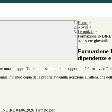
Home
>
Novità
>
Le notizie
>
Formazione INDIRE pe
benessere giovanile
Formazione I
dipendenze e
nte nota ad approfittare di questa importante opportunità formativa offe
ale inviando copia della propria avvenuta iscrizione all'attenzione del
DIRE 04.06.2026_Firmato.pdf