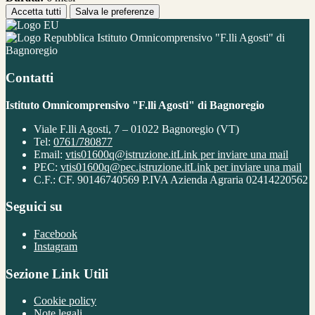
Accetta tutti
Salva le preferenze
Istituto Omnicomprensivo "F.lli Agosti" di
Bagnoregio
Contatti
Istituto Omnicomprensivo "F.lli Agosti" di Bagnoregio
Viale F.lli Agosti, 7 – 01022 Bagnoregio (VT)
Tel:
0761/780877
Email:
vtis01600q@istruzione.it
Link per inviare una mail
PEC:
vtis01600q@pec.istruzione.it
Link per inviare una mail
C.F.: CF. 90146740569 P.IVA Azienda Agraria 02414220562
Seguici su
Facebook
Instagram
Sezione Link Utili
Cookie policy
Note legali