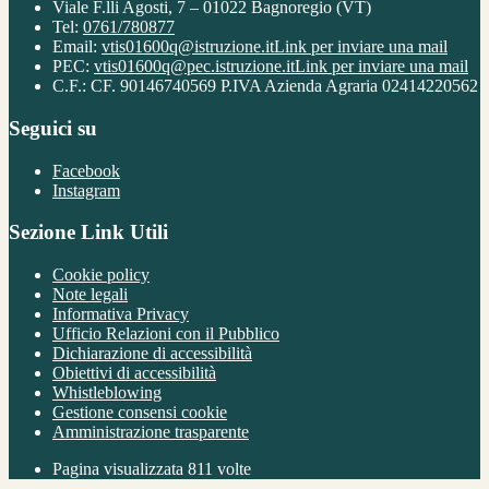
Viale F.lli Agosti, 7 – 01022 Bagnoregio (VT)
Tel:
0761/780877
Email:
vtis01600q@istruzione.it
Link per inviare una mail
PEC:
vtis01600q@pec.istruzione.it
Link per inviare una mail
C.F.: CF. 90146740569 P.IVA Azienda Agraria 02414220562
Seguici su
Facebook
Instagram
Sezione Link Utili
Cookie policy
Note legali
Informativa Privacy
Ufficio Relazioni con il Pubblico
Dichiarazione di accessibilità
Obiettivi di accessibilità
Whistleblowing
Gestione consensi cookie
Amministrazione trasparente
Pagina visualizzata
811
volte