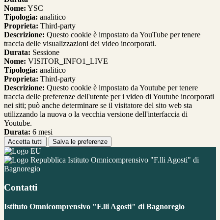
Nome:
YSC
Tipologia:
analitico
Proprieta:
Third-party
Descrizione:
Questo cookie è impostato da YouTube per tenere
traccia delle visualizzazioni dei video incorporati.
Durata:
Sessione
Nome:
VISITOR_INFO1_LIVE
Tipologia:
analitico
Proprieta:
Third-party
Descrizione:
Questo cookie è impostato da Youtube per tenere
traccia delle preferenze dell'utente per i video di Youtube incorporati
nei siti; può anche determinare se il visitatore del sito web sta
utilizzando la nuova o la vecchia versione dell'interfaccia di
Youtube.
Durata:
6 mesi
Accetta tutti
Salva le preferenze
Istituto Omnicomprensivo "F.lli Agosti" di
Bagnoregio
Contatti
Istituto Omnicomprensivo "F.lli Agosti" di Bagnoregio