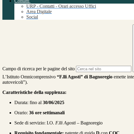
Contatti
URP - Contatti - Orari accesso Uffici
Area Digitale
Social
Campo di ricerca per le pagine del sito
L’Istituto Omnicomprensivo
“F.lli Agosti” di Bagnoregio
emette inte
autoveicoli”).
Caratteristiche della supplenza:
Durata: fino al
30/06/2025
Orario:
36 ore settimanali
Sede di servizio: I.O.
F.lli Agosti
– Bagnoregio
Requisito fondamentale:
patente di guida
D
con
CQC