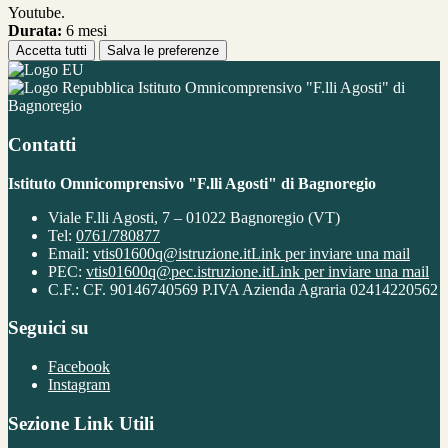
Youtube.
Durata:
6 mesi
Accetta tutti
Salva le preferenze
Istituto Omnicomprensivo "F.lli Agosti" di
Bagnoregio
Contatti
Istituto Omnicomprensivo "F.lli Agosti" di Bagnoregio
Viale F.lli Agosti, 7 – 01022 Bagnoregio (VT)
Tel:
0761/780877
Email:
vtis01600q@istruzione.it
Link per inviare una mail
PEC:
vtis01600q@pec.istruzione.it
Link per inviare una mail
C.F.: CF. 90146740569 P.IVA Azienda Agraria 02414220562
Seguici su
Facebook
Instagram
Sezione Link Utili