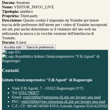
Durata:
Sessione
Nome:
VISITOR_INFO1_LIVE
Tipologia:
analitico
Proprieta:
Third-party
Descrizione:
Questo cookie è impostato da Youtube per tenere
traccia delle preferenze dell'utente per i video di Youtube incorporati
nei siti; può anche determinare se il visitatore del sito web sta
utilizzando la nuova o la vecchia versione dell'interfaccia di
Youtube.
Durata:
6 mesi
Accetta tutti
Salva le preferenze
Istituto Omnicomprensivo "F.lli Agosti" di
Bagnoregio
Contatti
Istituto Omnicomprensivo "F.lli Agosti" di Bagnoregio
Viale F.lli Agosti, 7 – 01022 Bagnoregio (VT)
Tel:
0761/780877
Email:
vtis01600q@istruzione.it
Link per inviare una mail
PEC:
vtis01600q@pec.istruzione.it
Link per inviare una mail
C.F.: CF. 90146740569 P.IVA Azienda Agraria 02414220562