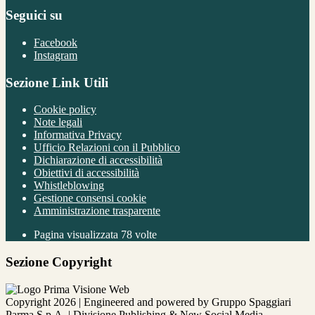
Seguici su
Facebook
Instagram
Sezione Link Utili
Cookie policy
Note legali
Informativa Privacy
Ufficio Relazioni con il Pubblico
Dichiarazione di accessibilità
Obiettivi di accessibilità
Whistleblowing
Gestione consensi cookie
Amministrazione trasparente
Pagina visualizzata
78
volte
Sezione Copyright
Copyright 2026 | Engineered and powered by Gruppo Spaggiari
Parma S.p.A. | Divisione Publishing & New Social Media