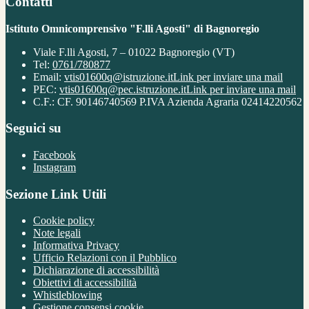
Contatti
Istituto Omnicomprensivo "F.lli Agosti" di Bagnoregio
Viale F.lli Agosti, 7 – 01022 Bagnoregio (VT)
Tel:
0761/780877
Email:
vtis01600q@istruzione.it
Link per inviare una mail
PEC:
vtis01600q@pec.istruzione.it
Link per inviare una mail
C.F.: CF. 90146740569 P.IVA Azienda Agraria 02414220562
Seguici su
Facebook
Instagram
Sezione Link Utili
Cookie policy
Note legali
Informativa Privacy
Ufficio Relazioni con il Pubblico
Dichiarazione di accessibilità
Obiettivi di accessibilità
Whistleblowing
Gestione consensi cookie