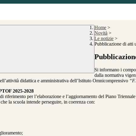
Home
>
Novità
>
Le notizie
>
Pubblicazione di atti 
Pubblicazione 
Si informano i compon
dalla normativa vigent
ell’attività didattica e amministrativa dell’Istituto Omnicomprensivo
“F.
el PTOF 2025-2028
 di riferimento per l’elaborazione e l’aggiornamento del Piano Triennal
i che la scuola intende perseguire, in coerenza con:
glioramento;