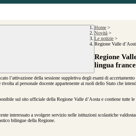
Home
>
Novità
>
Le notizie
>
Regione Valle d’Aosta
Regione Vall
lingua france
o l’attivazione della sessione suppletiva degli esami di accertamento de
ivolta al personale docente appartenente ai ruoli dello Stato che inten
bile sul sito ufficiale della Regione Valle d’Aosta e contiene tutte le i
nte interessato a svolgere servizio nelle istituzioni scolastiche valdosta
stico bilingue della Regione.