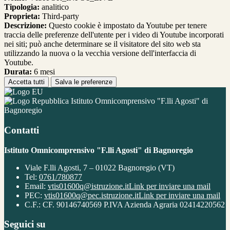
Tipologia:
analitico
Proprieta:
Third-party
Descrizione:
Questo cookie è impostato da Youtube per tenere
traccia delle preferenze dell'utente per i video di Youtube incorporati
nei siti; può anche determinare se il visitatore del sito web sta
utilizzando la nuova o la vecchia versione dell'interfaccia di
Youtube.
Durata:
6 mesi
Accetta tutti
Salva le preferenze
Istituto Omnicomprensivo "F.lli Agosti" di
Bagnoregio
Contatti
Istituto Omnicomprensivo "F.lli Agosti" di Bagnoregio
Viale F.lli Agosti, 7 – 01022 Bagnoregio (VT)
Tel:
0761/780877
Email:
vtis01600q@istruzione.it
Link per inviare una mail
PEC:
vtis01600q@pec.istruzione.it
Link per inviare una mail
C.F.: CF. 90146740569 P.IVA Azienda Agraria 02414220562
Seguici su