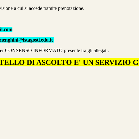
visione a cui si accede tramite prenotazione.
il.com
amenghini@istagosti.edu.it
 per CONSENSO INFORMATO presente tra gli allegati.
TELLO DI ASCOLTO E' UN SERVIZIO 