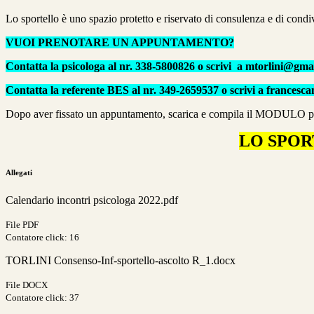
Lo sportello è uno spazio protetto e riservato di consulenza e di condi
VUOI PRENOTARE UN APPUNTAMENTO?
Contatta la psicologa al nr. 338-5800826 o scrivi a mtorlini@gma
Contatta la referente BES al nr. 349-2659537 o scrivi a francesc
Dopo aver fissato un appuntamento, scarica e compila il MODULO
LO SPOR
Allegati
Calendario incontri psicologa 2022.pdf
File PDF
Contatore click: 16
TORLINI Consenso-Inf-sportello-ascolto R_1.docx
File DOCX
Contatore click: 37