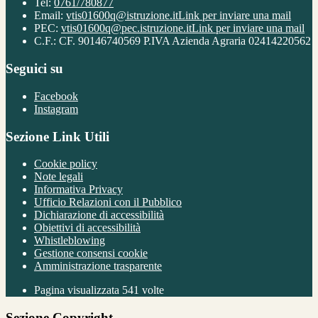
Tel:
0761/780877
Email:
vtis01600q@istruzione.it
Link per inviare una mail
PEC:
vtis01600q@pec.istruzione.it
Link per inviare una mail
C.F.: CF. 90146740569 P.IVA Azienda Agraria 02414220562
Seguici su
Facebook
Instagram
Sezione Link Utili
Cookie policy
Note legali
Informativa Privacy
Ufficio Relazioni con il Pubblico
Dichiarazione di accessibilità
Obiettivi di accessibilità
Whistleblowing
Gestione consensi cookie
Amministrazione trasparente
Pagina visualizzata
541
volte
Sezione Copyright