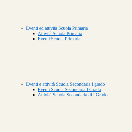
Eventi ed attività Scuola Primaria
Attività Scuola Primaria
Eventi Scuola Primaria
Eventi e attività Scuola Secondaria I grado
Eventi Scuola Secondaria I Grado
Attività Scuola Secondaria di I Grado