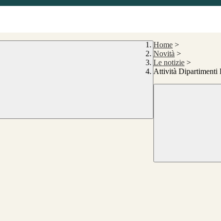
Home
>
Novità
>
Le notizie
>
Attività Dipartimenti 