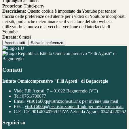
Tipologia:
analitico
Proprieta:
Third-party
Descrizione:
Questo cookie è impostato da Youtube per tenere
traccia delle preferenze dell'utente per i video di Youtube incorporati
nei siti; può anche determinare se il visitatore del sito web sta
utilizzando la nuova o la vecchia versione dell'interfaccia di
Youtube.
Durata:
6 mesi
Accetta tutti
Salva le preferenze
Istituto Omnicomprensivo "F.lli Agosti" di
Bagnoregio
Contatti
Istituto Omnicomprensivo "F.lli Agosti" di Bagnoregio
Viale F.lli Agosti, 7 – 01022 Bagnoregio (VT)
Tel:
0761/780877
Email:
vtis01600q@istruzione.it
Link per inviare una mail
PEC:
vtis01600q@pec.istruzione.it
Link per inviare una mail
C.F.: CF. 90146740569 P.IVA Azienda Agraria 02414220562
Seguici su