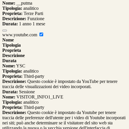
Nome:
__putma
Tipologia:
analitico
Proprieta:
Terze Parti
Descrizione:
Funzione
Durata:
1 anno 1 mese
www.youtube.com
Nome
Tipologia
Proprieta
Descrizione
Durata
Nome:
YSC
Tipologia:
analitico
Proprieta:
Third-party
Descrizione:
Questo cookie è impostato da YouTube per tenere
traccia delle visualizzazioni dei video incorporati.
Durata:
Sessione
Nome:
VISITOR_INFO1_LIVE
Tipologia:
analitico
Proprieta:
Third-party
Descrizione:
Questo cookie è impostato da Youtube per tenere
traccia delle preferenze dell'utente per i video di Youtube incorporati
nei siti; può anche determinare se il visitatore del sito web sta
utilizzando la nuova o la vecchia versione dell'interfaccia di