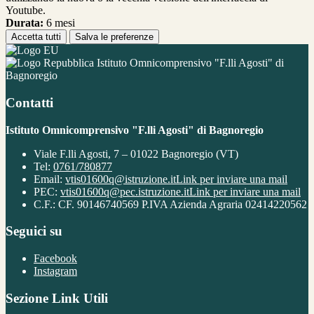
Youtube.
Durata:
6 mesi
Accetta tutti
Salva le preferenze
Istituto Omnicomprensivo "F.lli Agosti" di
Bagnoregio
Contatti
Istituto Omnicomprensivo "F.lli Agosti" di Bagnoregio
Viale F.lli Agosti, 7 – 01022 Bagnoregio (VT)
Tel:
0761/780877
Email:
vtis01600q@istruzione.it
Link per inviare una mail
PEC:
vtis01600q@pec.istruzione.it
Link per inviare una mail
C.F.: CF. 90146740569 P.IVA Azienda Agraria 02414220562
Seguici su
Facebook
Instagram
Sezione Link Utili