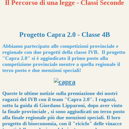
Il Percorso di una legge - Classi Seconde
Progetto Capra 2.0 - Classe 4B
Abbiamo partecipato alle competizioni provinciale e
regionale con due progetti della classe IVB.
Il progetto
"Capra 2.0" si è aggiudicato il primo posto alla
competizione provinciale mentre a quella regionale il
terzo posto e due menzioni speciali!
Queste le ultime notizie sulla premiazione dei nostri
ragazzi del IVB con il team "Capra 2.0". I ragazzi,
sotto la guida di Giordano Lipparoni, dopo aver vinto
la finale provinciale , si sono aggiudicati un terzo posto
alla finale regionale più due menzioni speciali. Il loro
progetto di bioeconomia, con il "riciclo" delle vinacce