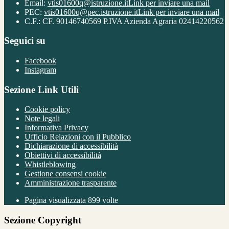
Email:
vtis01600q@istruzione.it
Link per inviare una mail
PEC:
vtis01600q@pec.istruzione.it
Link per inviare una mail
C.F.: CF. 90146740569 P.IVA Azienda Agraria 02414220562
Seguici su
Facebook
Instagram
Sezione Link Utili
Cookie policy
Note legali
Informativa Privacy
Ufficio Relazioni con il Pubblico
Dichiarazione di accessibilità
Obiettivi di accessibilità
Whistleblowing
Gestione consensi cookie
Amministrazione trasparente
Pagina visualizzata
899
volte
Sezione Copyright