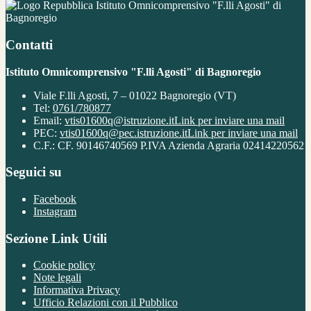
Istituto Omnicomprensivo "F.lli Agosti" di
Bagnoregio
Contatti
Istituto Omnicomprensivo "F.lli Agosti" di Bagnoregio
Viale F.lli Agosti, 7 – 01022 Bagnoregio (VT)
Tel:
0761/780877
Email:
vtis01600q@istruzione.it
Link per inviare una mail
PEC:
vtis01600q@pec.istruzione.it
Link per inviare una mail
C.F.: CF. 90146740569 P.IVA Azienda Agraria 02414220562
Seguici su
Facebook
Instagram
Sezione Link Utili
Cookie policy
Note legali
Informativa Privacy
Ufficio Relazioni con il Pubblico