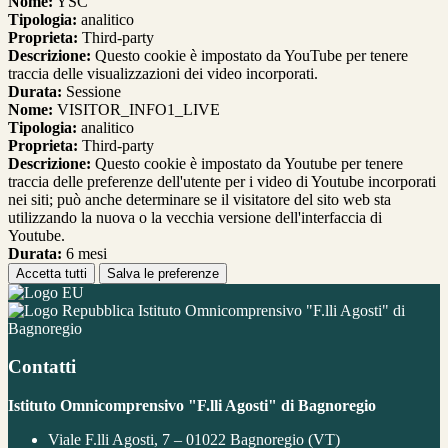
Nome:
YSC
Tipologia:
analitico
Proprieta:
Third-party
Descrizione:
Questo cookie è impostato da YouTube per tenere
traccia delle visualizzazioni dei video incorporati.
Durata:
Sessione
Nome:
VISITOR_INFO1_LIVE
Tipologia:
analitico
Proprieta:
Third-party
Descrizione:
Questo cookie è impostato da Youtube per tenere
traccia delle preferenze dell'utente per i video di Youtube incorporati
nei siti; può anche determinare se il visitatore del sito web sta
utilizzando la nuova o la vecchia versione dell'interfaccia di
Youtube.
Durata:
6 mesi
Accetta tutti
Salva le preferenze
Istituto Omnicomprensivo "F.lli Agosti" di
Bagnoregio
Contatti
Istituto Omnicomprensivo "F.lli Agosti" di Bagnoregio
Viale F.lli Agosti, 7 – 01022 Bagnoregio (VT)