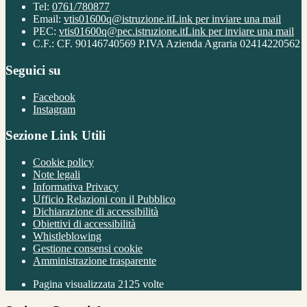
Tel:
0761/780877
Email:
vtis01600q@istruzione.it
Link per inviare una mail
PEC:
vtis01600q@pec.istruzione.it
Link per inviare una mail
C.F.: CF. 90146740569 P.IVA Azienda Agraria 02414220562
Seguici su
Facebook
Instagram
Sezione Link Utili
Cookie policy
Note legali
Informativa Privacy
Ufficio Relazioni con il Pubblico
Dichiarazione di accessibilità
Obiettivi di accessibilità
Whistleblowing
Gestione consensi cookie
Amministrazione trasparente
Pagina visualizzata
2125
volte