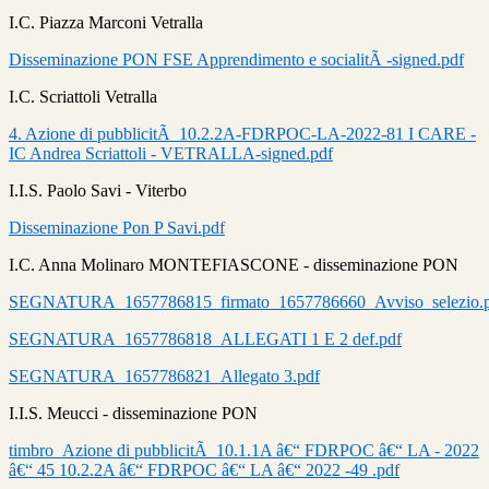
I.C. Piazza Marconi Vetralla
Disseminazione PON FSE Apprendimento e socialitÃ -signed.pdf
I.C. Scriattoli Vetralla
4. Azione di pubblicitÃ 10.2.2A-FDRPOC-LA-2022-81 I CARE -
IC Andrea Scriattoli - VETRALLA-signed.pdf
I.I.S. Paolo Savi - Viterbo
Disseminazione Pon P Savi.pdf
I.C. Anna Molinaro MONTEFIASCONE - disseminazione PON
SEGNATURA_1657786815_firmato_1657786660_Avviso_selezio.
SEGNATURA_1657786818_ALLEGATI 1 E 2 def.pdf
SEGNATURA_1657786821_Allegato 3.pdf
I.I.S. Meucci - disseminazione PON
timbro_Azione di pubblicitÃ 10.1.1A â€“ FDRPOC â€“ LA - 2022
â€“ 45 10.2.2A â€“ FDRPOC â€“ LA â€“ 2022 -49 .pdf