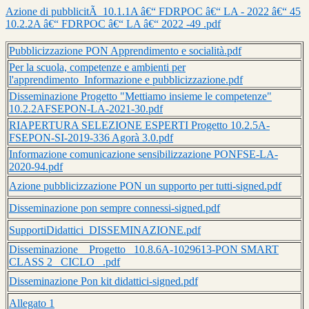
Azione di pubblicitÃ 10.1.1A â€“ FDRPOC â€“ LA - 2022 â€“ 45
10.2.2A â€“ FDRPOC â€“ LA â€“ 2022 -49 .pdf
Pubblicizzazione PON Apprendimento e socialità.pdf
Per la scuola, competenze e ambienti per
l'apprendimento_Informazione e pubblicizzazione.pdf
Disseminazione Progetto "Mettiamo insieme le competenze"
10.2.2AFSEPON-LA-2021-30.pdf
RIAPERTURA SELEZIONE ESPERTI Progetto 10.2.5A-
FSEPON-SI-2019-336 Agorà 3.0.pdf
Informazione comunicazione sensibilizzazione PONFSE-LA-
2020-94.pdf
Azione pubblicizzazione PON un supporto per tutti-signed.pdf
Disseminazione pon sempre connessi-signed.pdf
SupportiDidattici_DISSEMINAZIONE.pdf
Disseminazione _ Progetto _10.8.6A-1029613-PON SMART
CLASS 2_ CICLO _.pdf
Disseminazione Pon kit didattici-signed.pdf
Allegato 1