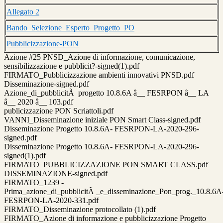
Allegato 2
Bando_Selezione_Esperto_Progetto_PO
Pubblicizzazione-PON
Azione #25 PNSD_Azione di informazione, comunicazione,
sensibilizzazione e pubblicit?-signed(1).pdf
FIRMATO_Pubblicizzazione ambienti innovativi PNSD.pdf
Disseminazione-signed.pdf
Azione_di_pubblicitÃ progetto 10.8.6A â__ FESRPON â__ LA
â__ 2020 â__ 103.pdf
publicizzazione PON Scriattoli.pdf
VANNI_Disseminazione iniziale PON Smart Class-signed.pdf
Disseminazione Progetto 10.8.6A- FESRPON-LA-2020-296-
signed.pdf
Disseminazione Progetto 10.8.6A- FESRPON-LA-2020-296-
signed(1).pdf
FIRMATO_PUBBLICIZZAZIONE PON SMART CLASS.pdf
DISSEMINAZIONE-signed.pdf
FIRMATO_1239 -
Prima_azione_di_pubblicitÃ _e_disseminazione_Pon_prog._10.8.6A
FESRPON-LA-2020-331.pdf
FIRMATO_Disseminazione protocollato (1).pdf
FIRMATO_Azione di informazione e pubblicizzazione Progetto