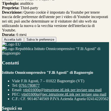
Tipologia:
analitico
Proprieta:
Third-party
Descrizione:
Questo cookie è impostato da Youtube per tenere
traccia delle preferenze dell'utente per i video di Youtube incorporati
nei siti; può anche determinare se il visitatore del sito web sta
utilizzando la nuova o la vecchia versione dell'interfaccia di
Youtube.
Durata:
6 mesi
Accetta tutti
Salva le preferenze
Istituto Omnicomprensivo "F.lli Agosti" di
Bagnoregio
Contatti
Istituto Omnicomprensivo "F.lli Agosti" di Bagnoregio
Viale F.lli Agosti, 7 – 01022 Bagnoregio (VT)
Tel:
0761/780877
Email:
vtis01600q@istruzione.it
Link per inviare una mail
PEC:
vtis01600q@pec.istruzione.it
Link per inviare una mail
C.F.: CF. 90146740569 P.IVA Azienda Agraria 02414220562
Seguici su