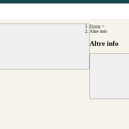
Home
>
Altre info
Altre info