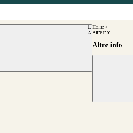
Home
>
Altre info
Altre info