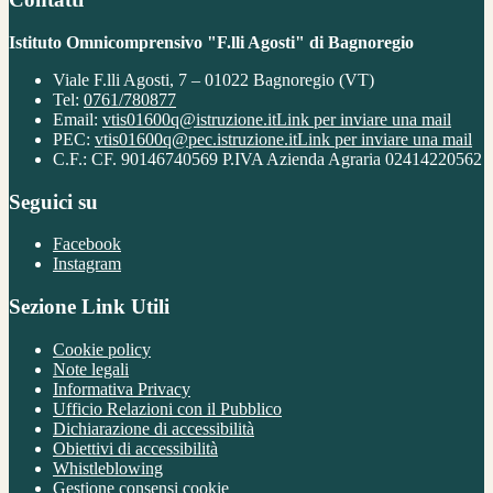
Istituto Omnicomprensivo "F.lli Agosti" di Bagnoregio
Viale F.lli Agosti, 7 – 01022 Bagnoregio (VT)
Tel:
0761/780877
Email:
vtis01600q@istruzione.it
Link per inviare una mail
PEC:
vtis01600q@pec.istruzione.it
Link per inviare una mail
C.F.: CF. 90146740569 P.IVA Azienda Agraria 02414220562
Seguici su
Facebook
Instagram
Sezione Link Utili
Cookie policy
Note legali
Informativa Privacy
Ufficio Relazioni con il Pubblico
Dichiarazione di accessibilità
Obiettivi di accessibilità
Whistleblowing
Gestione consensi cookie