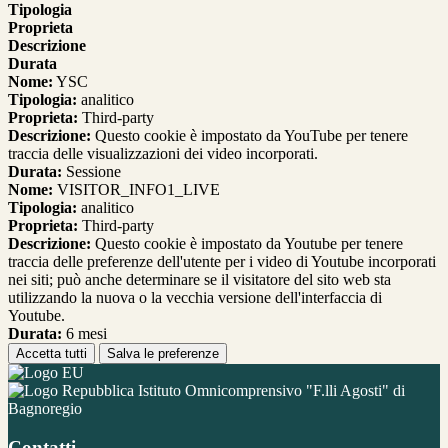
Tipologia
Proprieta
Descrizione
Durata
Nome:
YSC
Tipologia:
analitico
Proprieta:
Third-party
Descrizione:
Questo cookie è impostato da YouTube per tenere
traccia delle visualizzazioni dei video incorporati.
Durata:
Sessione
Nome:
VISITOR_INFO1_LIVE
Tipologia:
analitico
Proprieta:
Third-party
Descrizione:
Questo cookie è impostato da Youtube per tenere
traccia delle preferenze dell'utente per i video di Youtube incorporati
nei siti; può anche determinare se il visitatore del sito web sta
utilizzando la nuova o la vecchia versione dell'interfaccia di
Youtube.
Durata:
6 mesi
Accetta tutti
Salva le preferenze
Istituto Omnicomprensivo "F.lli Agosti" di
Bagnoregio
Contatti