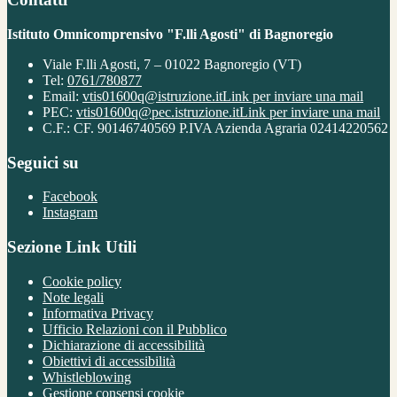
Istituto Omnicomprensivo "F.lli Agosti" di Bagnoregio
Viale F.lli Agosti, 7 – 01022 Bagnoregio (VT)
Tel:
0761/780877
Email:
vtis01600q@istruzione.it
Link per inviare una mail
PEC:
vtis01600q@pec.istruzione.it
Link per inviare una mail
C.F.: CF. 90146740569 P.IVA Azienda Agraria 02414220562
Seguici su
Facebook
Instagram
Sezione Link Utili
Cookie policy
Note legali
Informativa Privacy
Ufficio Relazioni con il Pubblico
Dichiarazione di accessibilità
Obiettivi di accessibilità
Whistleblowing
Gestione consensi cookie