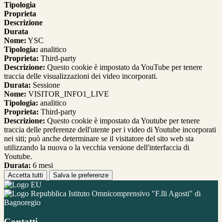
Tipologia
Proprieta
Descrizione
Durata
Nome:
YSC
Tipologia:
analitico
Proprieta:
Third-party
Descrizione:
Questo cookie è impostato da YouTube per tenere
traccia delle visualizzazioni dei video incorporati.
Durata:
Sessione
Nome:
VISITOR_INFO1_LIVE
Tipologia:
analitico
Proprieta:
Third-party
Descrizione:
Questo cookie è impostato da Youtube per tenere
traccia delle preferenze dell'utente per i video di Youtube incorporati
nei siti; può anche determinare se il visitatore del sito web sta
utilizzando la nuova o la vecchia versione dell'interfaccia di
Youtube.
Durata:
6 mesi
Accetta tutti
Salva le preferenze
Istituto Omnicomprensivo "F.lli Agosti" di
Bagnoregio
Contatti