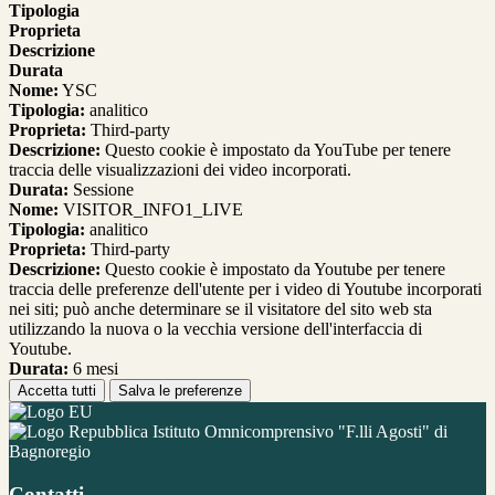
Tipologia
Proprieta
Descrizione
Durata
Nome:
YSC
Tipologia:
analitico
Proprieta:
Third-party
Descrizione:
Questo cookie è impostato da YouTube per tenere
traccia delle visualizzazioni dei video incorporati.
Durata:
Sessione
Nome:
VISITOR_INFO1_LIVE
Tipologia:
analitico
Proprieta:
Third-party
Descrizione:
Questo cookie è impostato da Youtube per tenere
traccia delle preferenze dell'utente per i video di Youtube incorporati
nei siti; può anche determinare se il visitatore del sito web sta
utilizzando la nuova o la vecchia versione dell'interfaccia di
Youtube.
Durata:
6 mesi
Accetta tutti
Salva le preferenze
Istituto Omnicomprensivo "F.lli Agosti" di
Bagnoregio
Contatti