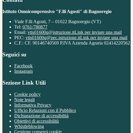
Istituto Omnicomprensivo "F.lli Agosti" di Bagnoregio
Viale F.lli Agosti, 7 – 01022 Bagnoregio (VT)
Tel:
0761/780877
Email:
vtis01600q@istruzione.it
Link per inviare una mail
PEC:
vtis01600q@pec.istruzione.it
Link per inviare una mail
C.F.: CF. 90146740569 P.IVA Azienda Agraria 02414220562
Seguici su
Facebook
Instagram
Sezione Link Utili
Cookie policy
Note legali
Informativa Privacy
Ufficio Relazioni con il Pubblico
Dichiarazione di accessibilità
Obiettivi di accessibilità
Whistleblowing
Gestione consensi cookie