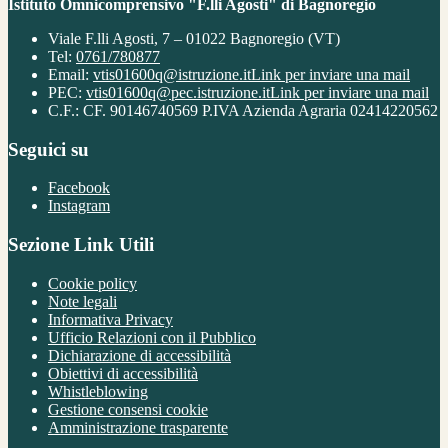
Istituto Omnicomprensivo "F.lli Agosti" di Bagnoregio
Viale F.lli Agosti, 7 – 01022 Bagnoregio (VT)
Tel:
0761/780877
Email:
vtis01600q@istruzione.it
Link per inviare una mail
PEC:
vtis01600q@pec.istruzione.it
Link per inviare una mail
C.F.: CF. 90146740569 P.IVA Azienda Agraria 02414220562
Seguici su
Facebook
Instagram
Sezione Link Utili
Cookie policy
Note legali
Informativa Privacy
Ufficio Relazioni con il Pubblico
Dichiarazione di accessibilità
Obiettivi di accessibilità
Whistleblowing
Gestione consensi cookie
Amministrazione trasparente