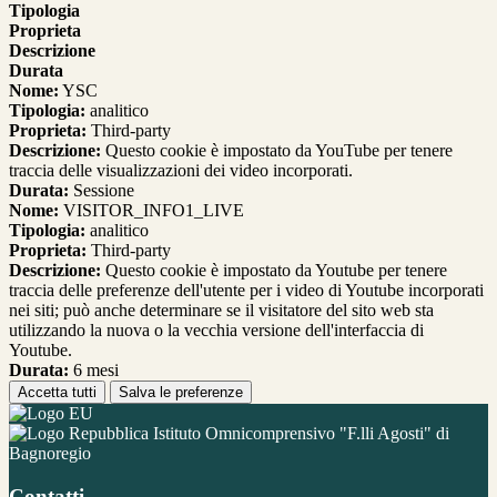
Tipologia
Proprieta
Descrizione
Durata
Nome:
YSC
Tipologia:
analitico
Proprieta:
Third-party
Descrizione:
Questo cookie è impostato da YouTube per tenere
traccia delle visualizzazioni dei video incorporati.
Durata:
Sessione
Nome:
VISITOR_INFO1_LIVE
Tipologia:
analitico
Proprieta:
Third-party
Descrizione:
Questo cookie è impostato da Youtube per tenere
traccia delle preferenze dell'utente per i video di Youtube incorporati
nei siti; può anche determinare se il visitatore del sito web sta
utilizzando la nuova o la vecchia versione dell'interfaccia di
Youtube.
Durata:
6 mesi
Accetta tutti
Salva le preferenze
Istituto Omnicomprensivo "F.lli Agosti" di
Bagnoregio
Contatti