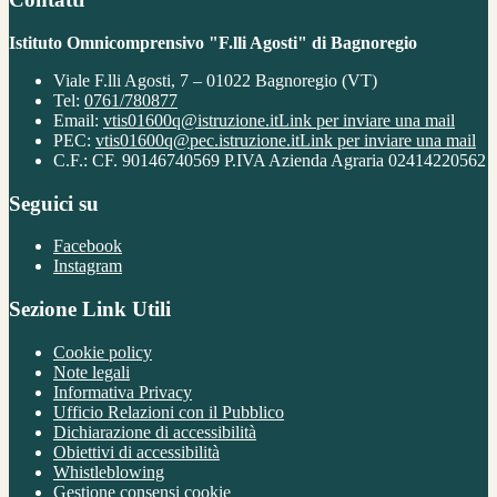
Istituto Omnicomprensivo "F.lli Agosti" di Bagnoregio
Viale F.lli Agosti, 7 – 01022 Bagnoregio (VT)
Tel:
0761/780877
Email:
vtis01600q@istruzione.it
Link per inviare una mail
PEC:
vtis01600q@pec.istruzione.it
Link per inviare una mail
C.F.: CF. 90146740569 P.IVA Azienda Agraria 02414220562
Seguici su
Facebook
Instagram
Sezione Link Utili
Cookie policy
Note legali
Informativa Privacy
Ufficio Relazioni con il Pubblico
Dichiarazione di accessibilità
Obiettivi di accessibilità
Whistleblowing
Gestione consensi cookie