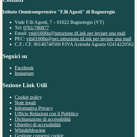
Istituto Omnicomprensivo "F.lli Agosti" di Bagnoregio
Viale F.lli Agosti, 7 – 01022 Bagnoregio (VT)
Tel:
0761/780877
Email:
vtis01600q@istruzione.it
Link per inviare una mail
PEC:
vtis01600q@pec.istruzione.it
Link per inviare una mail
C.F.: CF. 90146740569 P.IVA Azienda Agraria 02414220562
Seguici su
Facebook
Instagram
Sezione Link Utili
Cookie policy
Note legali
Informativa Privacy
Ufficio Relazioni con il Pubblico
Dichiarazione di accessibilità
Obiettivi di accessibilità
Whistleblowing
Gestione consensi cookie