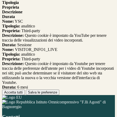
Tipologia
Proprieta
Descrizione
Durata
Nome:
YSC
Tipologia:
analitico
Proprieta:
Third-party
Descrizione:
Questo cookie è impostato da YouTube per tenere
traccia delle visualizzazioni dei video incorporati.
Durata:
Sessione
Nome:
VISITOR_INFO1_LIVE
Tipologia:
analitico
Proprieta:
Third-party
Descrizione:
Questo cookie è impostato da Youtube per tenere
traccia delle preferenze dell'utente per i video di Youtube incorporati
nei siti; può anche determinare se il visitatore del sito web sta
utilizzando la nuova o la vecchia versione dell'interfaccia di
Youtube.
Durata:
6 mesi
Accetta tutti
Salva le preferenze
Istituto Omnicomprensivo "F.lli Agosti" di
Bagnoregio
Contatti